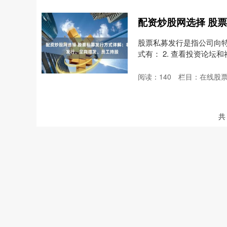
股票私募发行是指公司向
式有： 2. 查看投资论坛
阅读：
140
栏目：
在线股
共