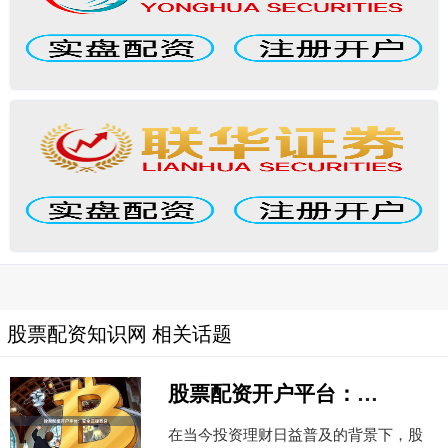
股票配资知识网 相关话题
股票配资开户平台：安全正规首选
在当今投资理财日益普及的背景下，股