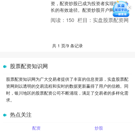
资，配资炒股已成为投资者实现财富增
长的有效途径。配资炒股开户网为广大
投资者提供便捷、安全的开户服务，开
阅读：
150
栏目：
实盘股票配资网
启财富新篇章。 * **资....
共 1 页/9 条记录
股票配资知识网
股票配资知识网为广大交易者提供了丰富的信息资源，实盘股票配
资网则以透明的交易流程和实时的数据更新赢得了用户的信赖。同
时，银川地区的股票配资公司不断涌现，满足了交易者的多样化需
求。
热点关注
配资
炒股