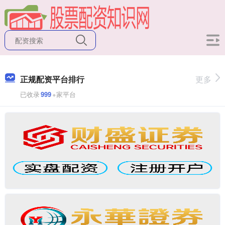
正规配资平台排行
更多
已收录
999
+家平台