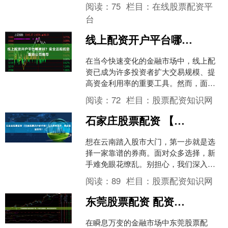
程已大大简化，但如何选择一家佣金
阅读：
75
栏目：
在线股票配资平
低、服务优的券商，仍然是许....
台
线上配资开户平台哪家好？安全正规低息配资公司推荐
在当今快速变化的金融市场中，线上配
资已成为许多投资者扩大交易规模、提
高资金利用率的重要工具。然而，面对
市场上众多的配资平台，投资者往往困
阅读：
72
栏目：
股票配资知识网
惑：**线上配资开户平台....
石家庄股票配资 【云南股票开户新手榜】五大券商测评，哪家最适合你？
想在云南踏入股市大门，第一步就是选
择一家靠谱的券商。面对众多选择，新
手难免眼花缭乱。别担心，我们深入测
评了云南省内服务广泛、颇具代表性的
阅读：
89
栏目：
股票配资知识网
五家券商，为你梳理出这份....
东莞股票配资 配资炒股开户网：开启财富新篇章，轻松实现投资梦想
在瞬息万变的金融市场中东莞股票配