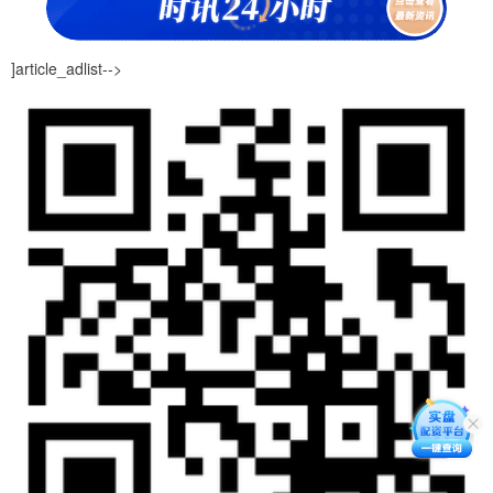
]article_adlist-->