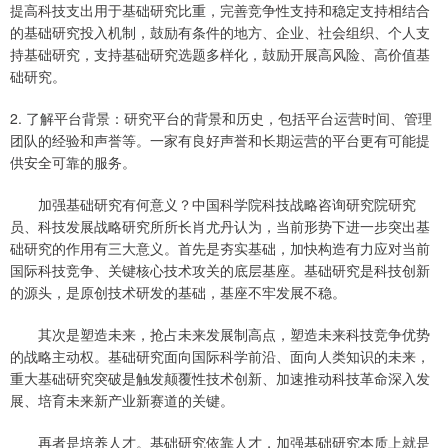
提高科技支出用于基础研究比重，完善竞争性支持和稳定支持相结合
的基础研究投入机制，鼓励有条件的地方、企业、社会组织、个人支
持基础研究，支持基础研究选题多样化，鼓励开展高风险、高价值基
础研究。
2. 了解平台背景：研究平台的背景和历史，包括平台运营时间、管理
团队的经验和声誉等。一家有良好声誉和长期运营的平台更有可能提
供安全可靠的服务。
加强基础研究有何意义？中国科学院科技战略咨询研究院研究
员、科技发展战略研究所所长肖尤丹认为，当前形势下进一步突出基
础研究的作用有三大意义。首先是夯实基础，加快构造有力应对当前
国际科技竞争、关键核心技术攻关的底层基座。基础研究是科技创新
的源头，是原创技术研发的基础，基座不牢发展不稳。
其次是塑造未来，抢占未来发展制高点，塑造未来科技竞争优势
的战略主动权。基础研究面向国际科学前沿、面向人类知识的未来，
重大基础研究突破是触发颠覆性技术创新、加速推动科技革命深入发
展、培育未来新产业新赛道的关键。
再者是培养人才。基础研究依靠人才，加强基础研究本质上就是