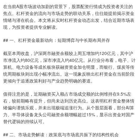
在当前A股市场波动加剧的背景下，股票配资行情成为投资者关注的
焦点。杠杆资金的流向与市场走势的联动关系，往往能提前揭示资金
情绪与潜在机会。本文将从实时杠杆资金动态出发，结合近期市场表
现，为投资者提供专业解读。
## 一、杠杆资金最新动向：短期博弈与中长期布局并存
截至本周收盘，沪深两市融资余额较上周五增加约120亿元，其中沪
市净流入约80亿元，深市净流入约40亿元。从行业分布看，电子、计
算机、电力设备等成长板块获融资资金加仓明显，而银行、煤炭等传
统周期板块则出现小幅净流出。这一现象反映出杠杆资金在当前阶段
更倾向于追逐政策利好与产业趋势明确的赛道。
值得注意的是，近期融资买入额占市场成交额的比例维持在9.5%左
右，较前期略有提升，但尚未达到历史高位。这表明杠杆资金整体情
绪偏向谨慎乐观，并未出现极端追涨行为。从个股层面看，部分AI算
力、半导体设备龙头公司融资余额增幅超过15%，显示出资金对国产
替代逻辑的持续认可。
## 二、市场走势解读：政策底与市场底共振下的结构性机会