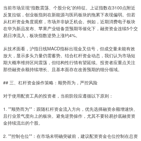
当前市场呈现“指数震荡、个股分化”的特征。上证指数在3100点附近
反复拉锯，创业板指则在新能源与医药板块的拖累下表现偏弱。但若
从杠杆资金角度观察，市场并非缺乏机会。例如，近期消费电子板块
在华为新品发布、苹果产业链备货预期等催化下，融资资金连续5个交
易日净流入，板块指数逆势上涨约4%。
从技术面看，沪指日线MACD指标出现金叉信号，但成交量未能有效
放大，显示多头力量仍需蓄势。结合杠杆资金动态，我们认为市场短
期大概率维持区间震荡，但结构性行情有望延续。投资者应重点关注
那些融资余额持续增长、且基本面存在改善预期的细分领域。
## 三、杠杆资金操作策略：顺势而为，严控风险
对于使用配资工具的投资者，当前阶段应遵循以下原则：
1. **顺势而为**：跟随杠杆资金流入方向，优先选择融资余额增速快、
且行业景气度向上的板块。避免逆势操作，尤其不要轻易抄底融资资
金持续流出的个股。
2. **控制仓位**：在市场未明确突破前，建议配资资金仓位控制在总资