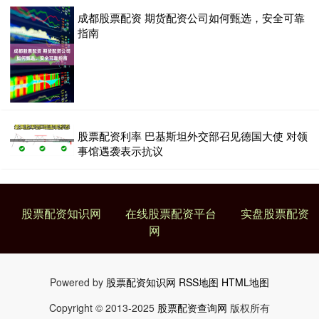
成都股票配资 期货配资公司如何甄选，安全可靠
指南
股票配资利率 巴基斯坦外交部召见德国大使 对领
事馆遇袭表示抗议
股票配资知识网
在线股票配资平台
实盘股票配资
网
Powered by
股票配资知识网
RSS地图
HTML地图
Copyright
© 2013-2025
股票配资查询网
版权所有