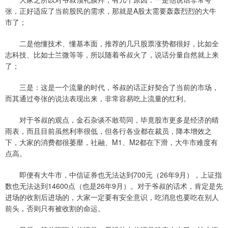
张，正好适应了当前股民的需求，那就是A股太需要轰轰烈烈的大牛
市了；
二是他懂技术、懂基本面，推荐的几只股票涨势都很好，比如全
志科技、比如士兰微等等，所以随着爷叔火了，说话分量自然就上来
了；
三是：这是一个流量的时代，爷叔的话正好契合了当前的市场，
而其通过夸张的说法表现出来，非常容易吃上流量的红利。
对于爷叔的观点，金石杂谈不敢苟同，毕竟股市更多是经济的晴
雨表，而且目前虽然利率很低，但各行各业都在裁员，降本增效之
下，大家的消费都很萎靡，社融、M1、M2都在下滑，大牛市难度有
点高。
即便有大牛市，中信证券也无法达到700元（26年9月），上证指
数也无法达到14600点（也是26年9月）。对于爷叔的话术，肯定是先
进场的收割后进场的，大家一定要有安全意识，吃消息也要吃在别人
前头，否则只有被收割的命运。